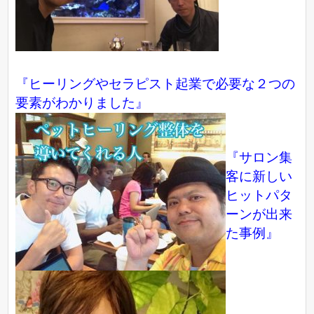
『ヒーリングやセラピスト起業で必要な２つの
要素がわかりました』
『サロン集
客に新しい
ヒットパタ
ーンが出来
た事例』