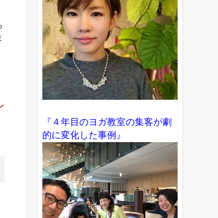
っ
ま
ン
『４年目のヨガ教室の集客が劇
的に変化した事例』