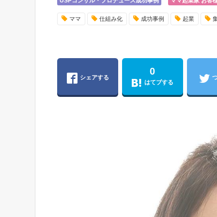
USPコンサル・プロデュース成功事例
ママ起業家 お客
ママ
仕組み化
成功事例
起業
0
シェアする
はてブする