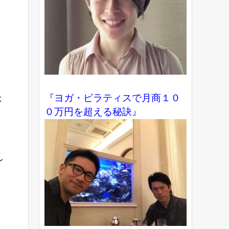
『ヨガ・ピラティスで月商１０
よ
０万円を超える秘訣』
ん