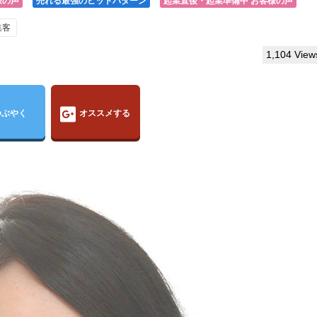
様の声
売れる最強のヒットパターン
起業直後・起業準備中 お客様の声
集客
1,104 View
つぶやく
オススメする