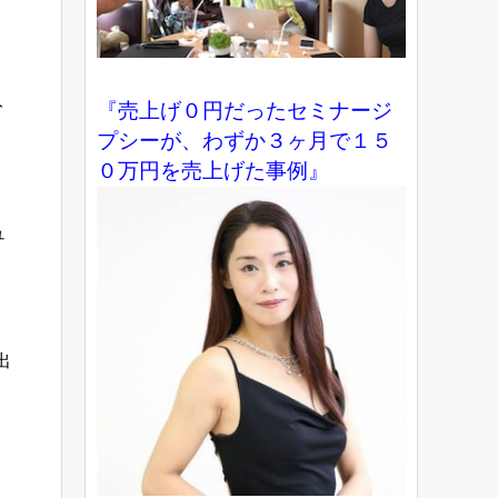
ト
『売上げ０円だったセミナージ
プシーが、わずか３ヶ月で１５
０万円を売上げた事例』
ュ
出