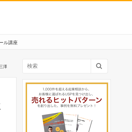
ール講座
三澤
三