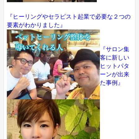
『ヒーリングやセラピスト起業で必要な２つの
要素がわかりました』
『サロン集
客に新しい
ヒットパタ
ーンが出来
た事例』