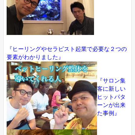
『ヒーリングやセラピスト起業で必要な２つの
要素がわかりました』
『サロン集
客に新しい
ヒットパタ
ーンが出来
た事例』