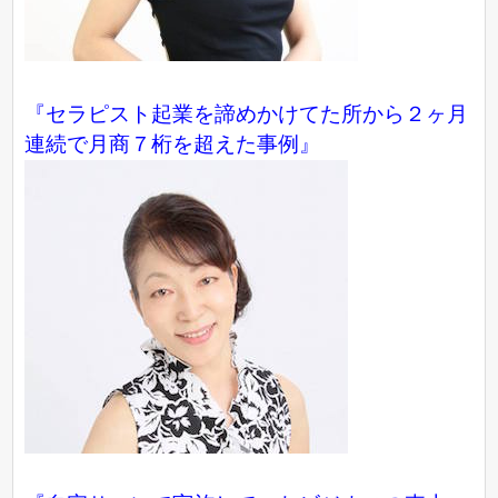
『セラピスト起業を諦めかけてた所から２ヶ月
連続で月商７桁を超えた事例』