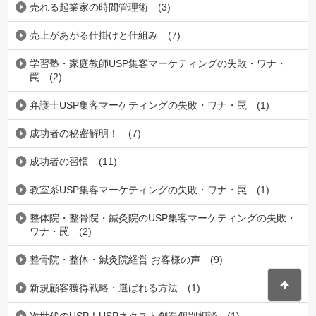
売れる起業家の時間管理術
(3)
売上があがる仕掛けと仕組み
(7)
学習塾・家庭教師USP集客マーケティングの失敗・ワナ・
罠
(2)
弁護士USP集客マーケティングの失敗・ワナ・罠
(1)
成功者の秘密解明！
(7)
成功者の習慣
(11)
教室系USP集客マーケティングの失敗・ワナ・罠
(1)
整体院・整骨院・鍼灸院のUSP集客マーケティングの失敗・
ワナ・罠
(2)
整骨院・整体・鍼灸院経営 お客様の声
(9)
新規顧客獲得戦略・選ばれる方法
(1)
次世代のUSP！USPネクスト創造個別相談
(1)