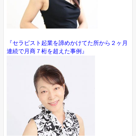
『セラピスト起業を諦めかけてた所から２ヶ月
連続で月商７桁を超えた事例』