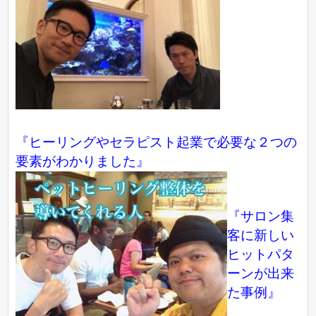
『ヒーリングやセラピスト起業で必要な２つの
要素がわかりました』
『サロン集
客に新しい
ヒットパタ
ーンが出来
た事例』