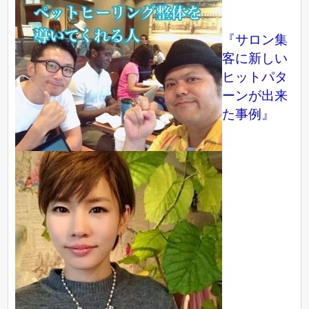
『サロン集
客に新しい
ヒットパタ
ーンが出来
た事例』