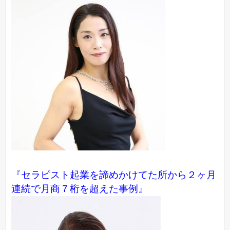
『セラピスト起業を諦めかけてた所から２ヶ月
連続で月商７桁を超えた事例』