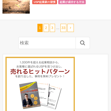
USP起業家の習慣
起業が成功する方法
1
2
3
…
33