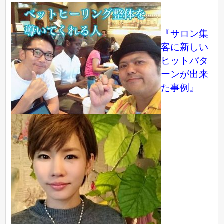
『サロン集
客に新しい
ヒットパタ
ーンが出来
た事例』