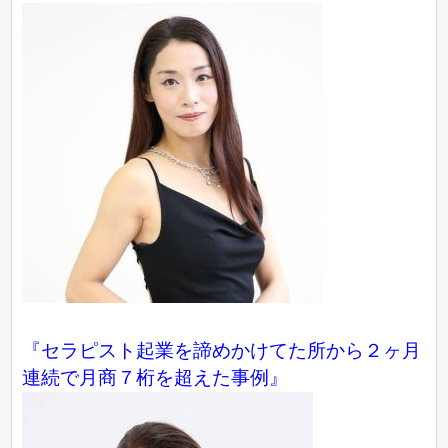
『セラピスト起業を諦めかけてた所から２ヶ月
連続で月商７桁を超えた事例』