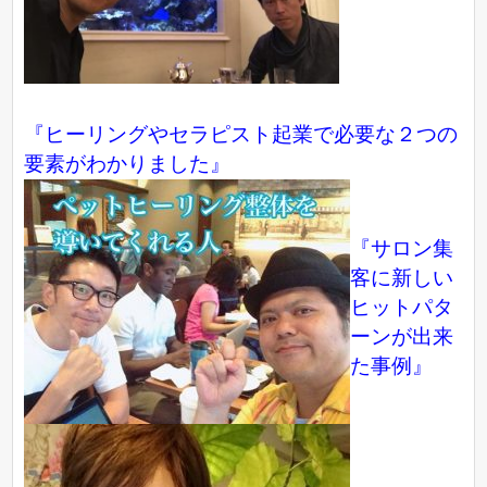
『ヒーリングやセラピスト起業で必要な２つの
要素がわかりました』
『サロン集
客に新しい
ヒットパタ
ーンが出来
た事例』