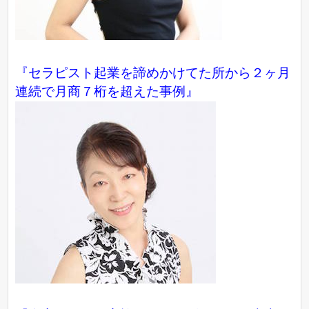
『セラピスト起業を諦めかけてた所から２ヶ月
連続で月商７桁を超えた事例』