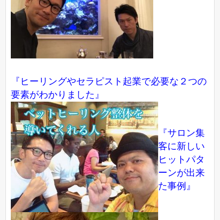
『ヒーリングやセラピスト起業で必要な２つの
要素がわかりました』
『サロン集
客に新しい
ヒットパタ
ーンが出来
た事例』