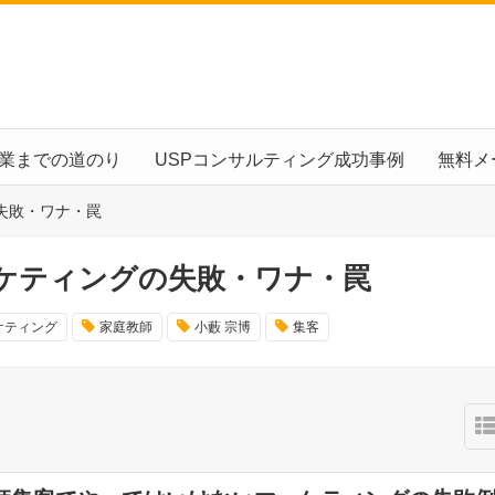
起業までの道のり
USPコンサルティング成功事例
無料メ
失敗・ワナ・罠
ーケティングの失敗・ワナ・罠
ケティング
家庭教師
小藪 宗博
集客