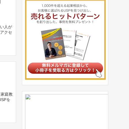
例
い人が
にアクセ
 家庭教
SPを