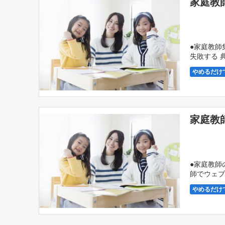
家庭教
●家庭教師
失敗する 
ス […]
やめるだけ
学習塾・家
家庭教
●家庭教師
師でウェブ
創り、場所
やめるだけ
学習塾・家