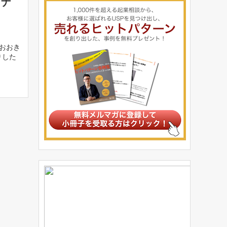
ワナ
おおき
りした