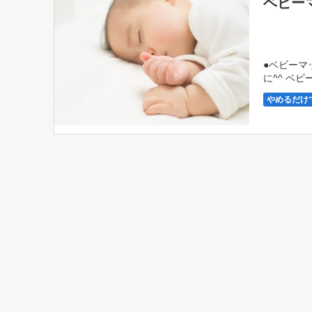
ベビー
●ベビーマ
に^^ ベ
のに、結果
やめるだけ
ベビーマッ
教室系US