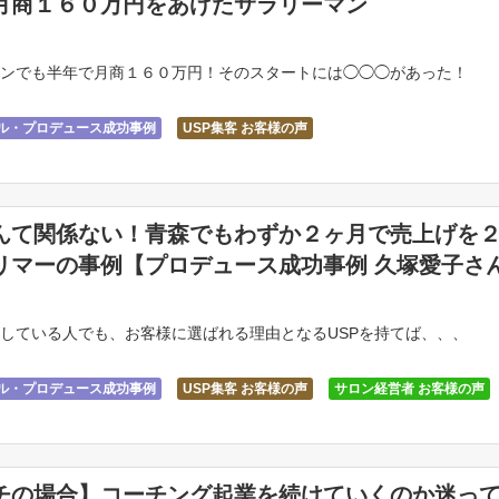
月商１６０万円をあげたサラリーマン
ンでも半年で月商１６０万円！そのスタートには◯◯◯があった！
サル・プロデュース成功事例
USP集客 お客様の声
起業準備中 お客様の声
んて関係ない！青森でもわずか２ヶ月で売上げを
リマーの事例【プロデュース成功事例 久塚愛子さ
している人でも、お客様に選ばれる理由となるUSPを持てば、、、
サル・プロデュース成功事例
USP集客 お客様の声
サロン経営者 お客様の声
チの場合】コーチング起業を続けていくのか迷っ