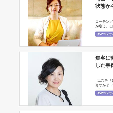
状態か
コーチング
が増え、日
できない 
USPコン
集客に
した事
エステサ
ますか？ 
方は、 ・集
USPコン