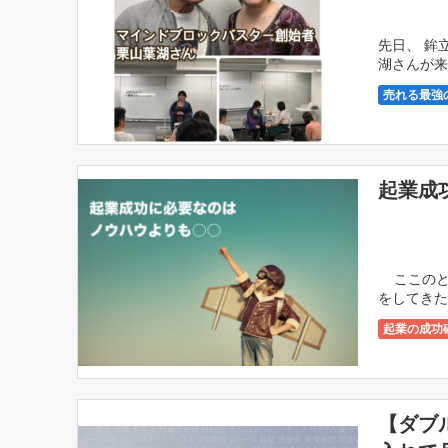
先日、 鉾
湖さんが来
け 「３分
売れる最強
起業成
ここのとこ
をしてきた
[…]
起業の成功
【ダブ