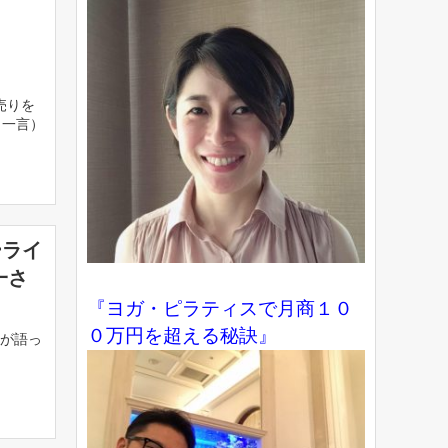
売りを
（一言）
ーライ
一さ
『ヨガ・ピラティスで月商１０
０万円を超える秘訣』
んが語っ