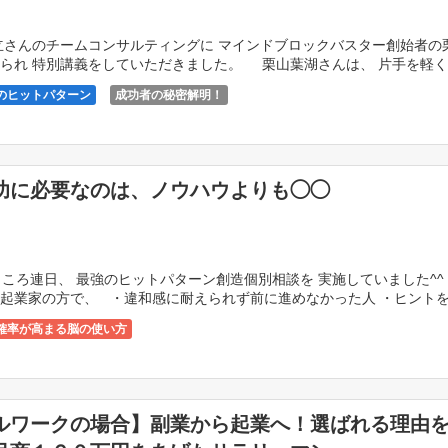
立さんのチームコンサルティングに マインドブロックバスター創始者の
られ 特別講義をしていただきました。 栗山葉湖さんは、 片手を軽
で１個心のブロック […]
のヒットパターン
成功者の秘密解明！
功に必要なのは、ノウハウよりも◯◯
ろ連日、 最強のヒットパターン創造個別相談を 実施していました^^
起業家の方で、 ・違和感に耐えられず前に進めなかった人 ・ヒント
確率が高まる脳の使い方
ルワークの場合】副業から起業へ！選ばれる理由