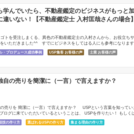
ら学んでいたら、不動産鑑定のビジネスがもっと
に違いない！【不動産鑑定士 入村匡哉さんの場合
シゴトを受注しまくる、異色の不動産鑑定士の入村さんから、お役立ち
をいただきました^^ すでにビジネスをしてはる人にも参考になりますよ
サル・プロデュース成功事例
USP集客 お客様の声
士業 お客様の声
独自の売りを簡潔に（一言）で言えますか？
の売りを 簡潔に（一言）で言えますか？ USPという言葉を知ってい
ブログに来ていただいているということは、 USPを作りたい！ もしく
[…]
殺技の作り方
選ばれるUSPの作り方
集まる理由の作り方