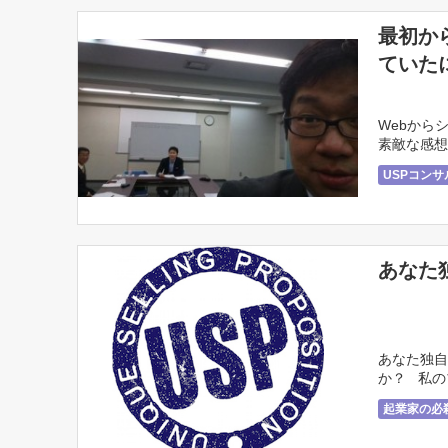
最初か
ていた
Webから
素敵な感想
^)v
USPコン
あなた
あなた独自
か？ 私の
Pとは？ と 
起業家の必