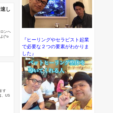
加速し
】
サロンへ
(^o
『ヒーリングやセラピスト起業
で必要な２つの要素がわかりま
した』
ます
は、US