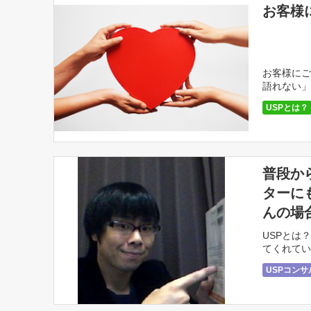
お客様
お客様にご
語れない」
言えますか？
USPとは？
普段か
ターに
んの場
USPとは
てくれてい
USPコン