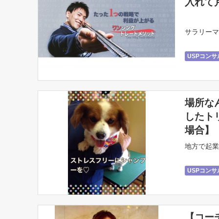
入れて
サラリーマ
USPコン
起業直後・
場所な
したト
場合】
地方で起業
USPコン
【コー