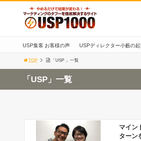
USP集客 お客様の声
USPディレクター小藪の
TOP
「USP 」一覧
「USP」一覧
マイン
ターン