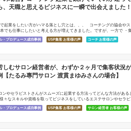
ら、天職と思えるビジネスに一瞬で出会えました
で起業をしたい方がハマる落とし穴とは、、、 コーチングの協会やス
本でも仕事にしたいと考える方が増えてきました。ですが、一方で ・
・ライバルが増えてきて焦りがある ・ […]
サル・プロデュース成功事例
USP集客 お客様の声
コーチ お客様の声
苦しむサロン経営者が、わずか２ヶ月で集客状況
例【たるみ專門サロン 渡貫まゆみさんの場合】
ロンやセラピストさんがスムーズに起業する方法ってどんな方法がある
様々なスキルや資格を取ってビジネスをしているエステサロンやセラピ
客に苦しんでいる ・ラ […]
サル・プロデュース成功事例
USP集客 お客様の声
サロン経営者 お客様の声