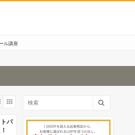
ール講座
ットパ
た！