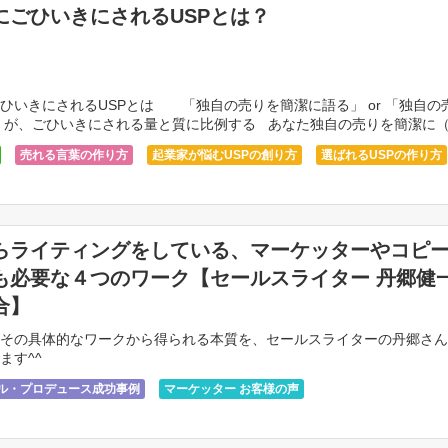
にごひいきにされるUSPとは？
ひいきにされるUSPとは 「独自の売りを簡潔に語る」 or 「独自の
 が、ごひいきにされる量と質に比例する あなた独自の売りを簡潔に
 では […]
売れる言葉の作り方
起業家が悩むUSPの創り方
選ばれるUSPの作り方
らライティングをしている、マーケッターやコピ
も必要な４つのワーク【セールスライター 丹郷健
合】
？その具体的なワークから得られる本質を、セールスライターの丹郷さ
ます^^
サル・プロデュース成功事例
マーケッター お客様の声