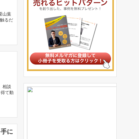
栗山葉
く触るだ
 相談
を得て動
を手に