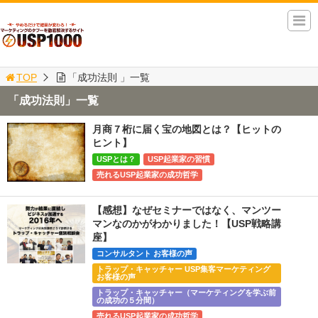
TOP
「成功法則 」一覧
「成功法則」一覧
月商７桁に届く宝の地図とは？【ヒットの
ヒント】
USPとは？
USP起業家の習慣
売れるUSP起業家の成功哲学
【感想】なぜセミナーではなく、マンツー
マンなのかがわかりました！【USP戦略講
座】
コンサルタント お客様の声
トラップ・キャッチャー USP集客マーケティング
お客様の声
トラップ・キャッチャー（マーケティングを学ぶ前
の成功の５分間）
売れるUSP起業家の成功哲学