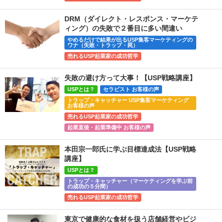
DRM（ダイレクト・レスポンス・マーケテ
ィング）の失敗で２番目に多い間違い
やめるだけで結果が出るUSP集客マーケティングの
ワナ（失敗・トラップ・罠）
売れるUSP起業家の成功哲学
失敗の避け方って大事！【USP戦略講座】
USPとは？
セラピスト お客様の声
トラップ・キャッチャー USP集客マーケティング
お客様の声
売れるUSP起業家の成功哲学
起業直後・起業準備中 お客様の声
本田宗一郎氏に学ぶ目標達成法【USP戦略
講座】
USPとは？
トラップ・キャッチャー（マーケティングを学ぶ前
の成功の５分間）
売れるUSP起業家の成功哲学
東京で健康的な食材を扱う店舗経営やビジ