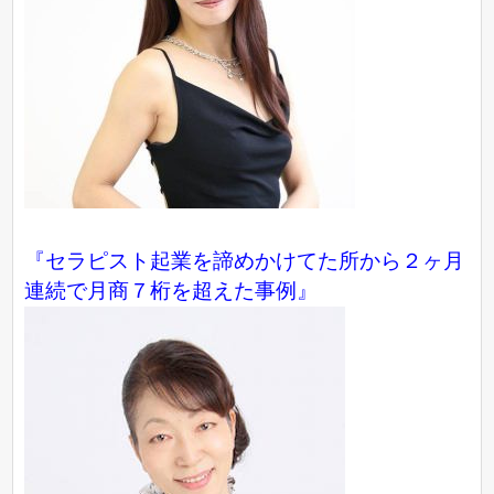
『セラピスト起業を諦めかけてた所から２ヶ月
連続で月商７桁を超えた事例』