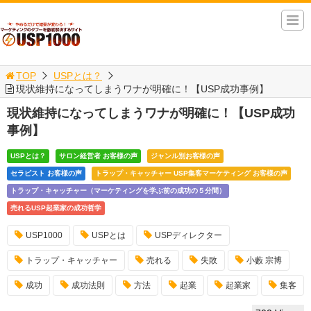
TOP
USPとは？
現状維持になってしまうワナが明確に！【USP成功事例】
現状維持になってしまうワナが明確に！【USP成功
事例】
USPとは？
サロン経営者 お客様の声
ジャンル別お客様の声
セラピスト お客様の声
トラップ・キャッチャー USP集客マーケティング お客様の声
トラップ・キャッチャー（マーケティングを学ぶ前の成功の５分間）
売れるUSP起業家の成功哲学
USP1000
USPとは
USPディレクター
トラップ・キャッチャー
売れる
失敗
小藪 宗博
成功
成功法則
方法
起業
起業家
集客