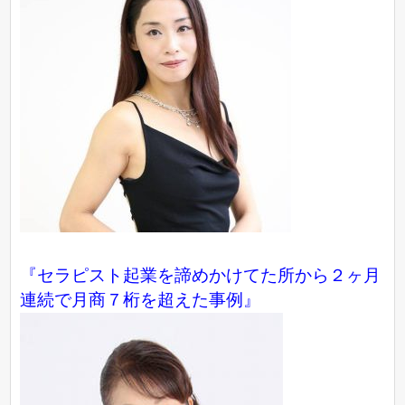
『セラピスト起業を諦めかけてた所から２ヶ月
連続で月商７桁を超えた事例』