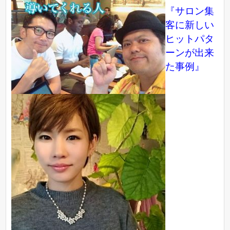
『サロン集
客に新しい
ヒットパタ
ーンが出来
た事例』