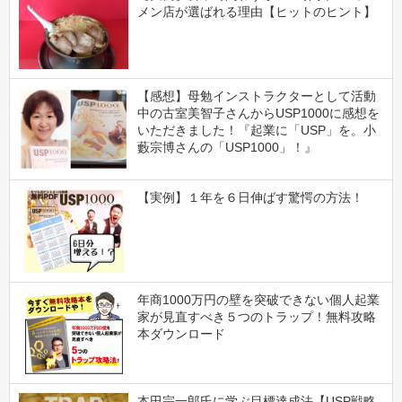
メン店が選ばれる理由【ヒットのヒント】
【感想】母勉インストラクターとして活動
中の古室美智子さんからUSP1000に感想を
いただきました！『起業に「USP」を。小
藪宗博さんの「USP1000」！』
【実例】１年を６日伸ばす驚愕の方法！
年商1000万円の壁を突破できない個人起業
家が見直すべき５つのトラップ！無料攻略
本ダウンロード
本田宗一郎氏に学ぶ目標達成法【USP戦略