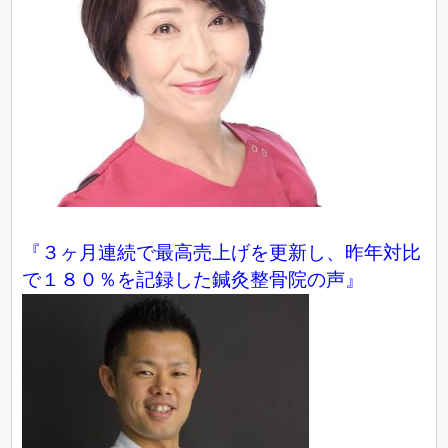
『３ヶ月連続で最高売上げを更新し、昨年対比
で１８０％を記録した鍼灸整骨院の声』