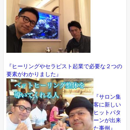
『ヒーリングやセラピスト起業で必要な２つの
要素がわかりました』
『サロン集
客に新しい
ヒットパタ
ーンが出来
た事例』