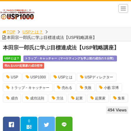
TOP
USPとは？
本田宗一郎氏に学ぶ目標達成法【USP戦略講座】
本田宗一郎氏に学ぶ目標達成法【USP戦略講座】
USPとは？
トラップ・キャッチャー（マーケティングを学ぶ前の成功の５分間）
売れるUSP起業家の成功哲学
USP
USP1000
USPとは
USPディレクター
トラップ・キャッチャー
売れる
失敗
小藪 宗博
成功
成功法則
方法
起業
起業家
集客
494 Views
0