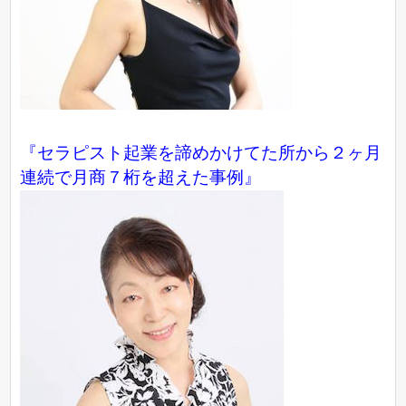
『セラピスト起業を諦めかけてた所から２ヶ月
連続で月商７桁を超えた事例』