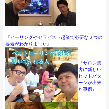
『ヒーリングやセラピスト起業で必要な２つの
要素がわかりました』
『サロン集
客に新しい
ヒットパタ
ーンが出来
た事例』