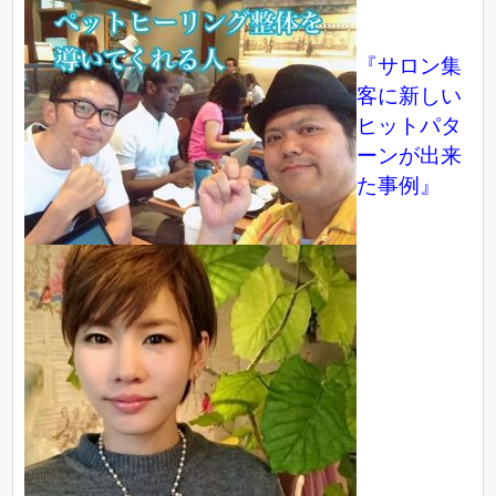
『サロン集
客に新しい
ヒットパタ
ーンが出来
た事例』