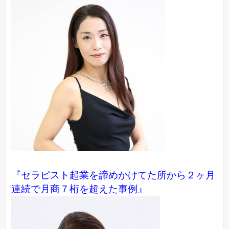
『セラピスト起業を諦めかけてた所から２ヶ月
連続で月商７桁を超えた事例』