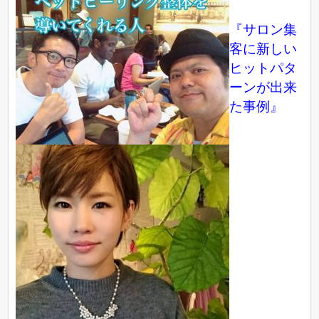
『サロン集
客に新しい
ヒットパタ
ーンが出来
た事例』