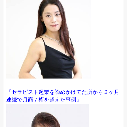
『セラピスト起業を諦めかけてた所から２ヶ月
連続で月商７桁を超えた事例』