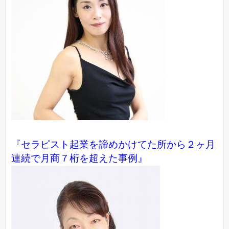
『セラピスト起業を諦めかけてた所から２ヶ月
連続で月商７桁を超えた事例』