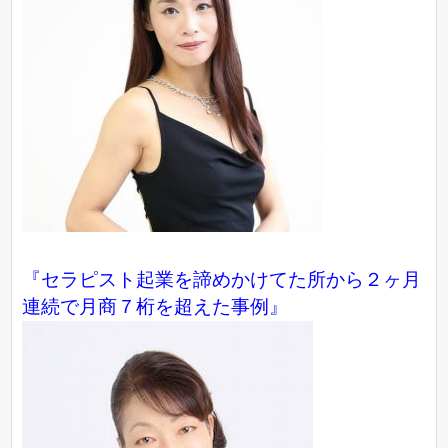
『セラピスト起業を諦めかけてた所から２ヶ月
連続で月商７桁を超えた事例』