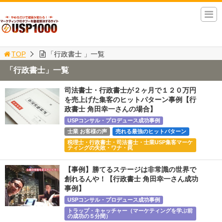
TOP
「行政書士 」一覧
「行政書士」一覧
司法書士・行政書士が２ヶ月で１２０万円
を売上げた集客のヒットパターン事例【行
政書士 角田幸一さんの場合】
USPコンサル・プロデュース成功事例
士業 お客様の声
売れる最強のヒットパターン
税理士・行政書士・司法書士・士業USP集客マーケ
ティングの失敗・ワナ・罠
【事例】勝てるステージは非常識の世界で
創れるんや！【行政書士 角田幸一さん成功
事例】
USPコンサル・プロデュース成功事例
トラップ・キャッチャー（マーケティングを学ぶ前
の成功の５分間）