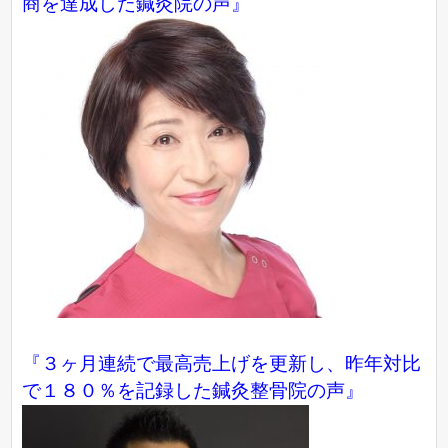
商を達成した鍼灸院の声』
『３ヶ月連続で最高売上げを更新し、昨年対比
で１８０％を記録した鍼灸整骨院の声』