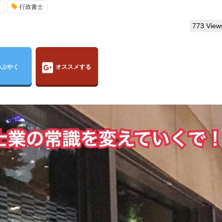
例
行政書士
773 View
つぶやく
オススメする