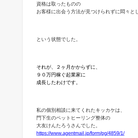
資格は取ったものの
お客様に出会う方法が見つけられずに悶々と
という状態でした。
それが、２ヶ月かからずに、
９０万円稼ぐ起業家に
成長したわけです。
私の個別相談に来てくれたキッカケは、
門下生のペットヒーリング整体の
大友けんたろうさんでした。
https://www.agentmail.jp/form/pg/4859/1/