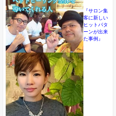
『サロン集
客に新しい
ヒットパタ
ーンが出来
た事例』