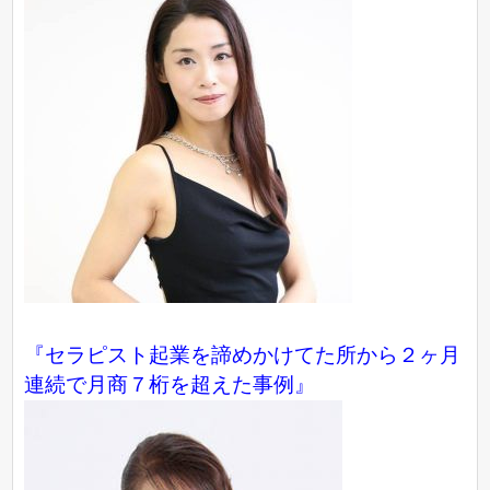
『セラピスト起業を諦めかけてた所から２ヶ月
連続で月商７桁を超えた事例』