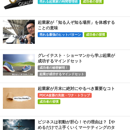
売れる起業家の時間管理術
成功者の習慣
起業家が「知る人ぞ知る場所」を体感する
ことの意味
売れる最強のヒットパターン
成功者の習慣
グレイテスト・ショーマンから学ぶ起業が
成功するマインドセット
成功者の秘密解明！
起業が成功するマインドセット
起業家が月末に絶対にやるべき重要なコト
PDCA改善の失敗・ワナ・トラップ
成功者の習慣
ビジネスは初動が肝心！その理由は？【や
めるだけで上手くいくマーケティングのタ