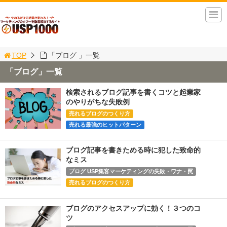
TOP
「ブログ 」一覧
「ブログ」一覧
検索されるブログ記事を書くコツと起業家
のやりがちな失敗例
売れるブログのつくり方
売れる最強のヒットパターン
ブログ記事を書きためる時に犯した致命的
なミス
ブログ USP集客マーケティングの失敗・ワナ・罠
売れるブログのつくり方
ブログのアクセスアップに効く！３つのコ
ツ