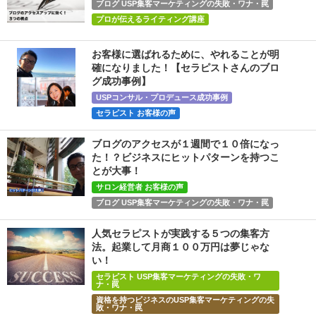
ブログ USP集客マーケティングの失敗・ワナ・罠
プロが伝えるライティング講座
お客様に選ばれるために、やれることが明
確になりました！【セラピストさんのブロ
グ成功事例】
USPコンサル・プロデュース成功事例
セラピスト お客様の声
ブログのアクセスが１週間で１０倍になっ
た！？ビジネスにヒットパターンを持つこ
とが大事！
サロン経営者 お客様の声
ブログ USP集客マーケティングの失敗・ワナ・罠
人気セラピストが実践する５つの集客方
法。起業して月商１００万円は夢じゃな
い！
セラピスト USP集客マーケティングの失敗・ワ
ナ・罠
資格を持つビジネスのUSP集客マーケティングの失
敗・ワナ・罠