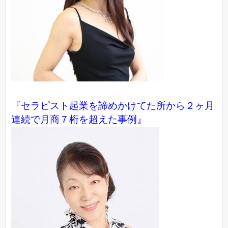
『セラピスト起業を諦めかけてた所から２ヶ月
連続で月商７桁を超えた事例』