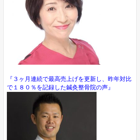
『３ヶ月連続で最高売上げを更新し、昨年対比
で１８０％を記録した鍼灸整骨院の声』