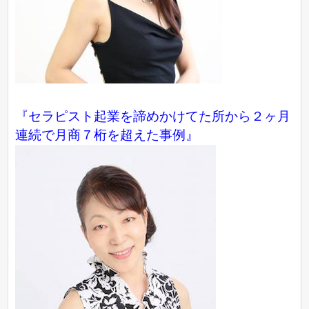
『セラピスト起業を諦めかけてた所から２ヶ月
連続で月商７桁を超えた事例』