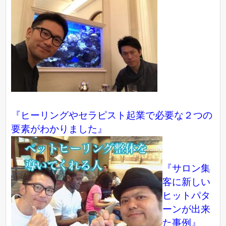
『ヒーリングやセラピスト起業で必要な２つの
要素がわかりました』
『サロン集
客に新しい
ヒットパタ
ーンが出来
た事例』