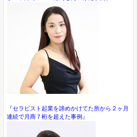
『セラピスト起業を諦めかけてた所から２ヶ月
連続で月商７桁を超えた事例』