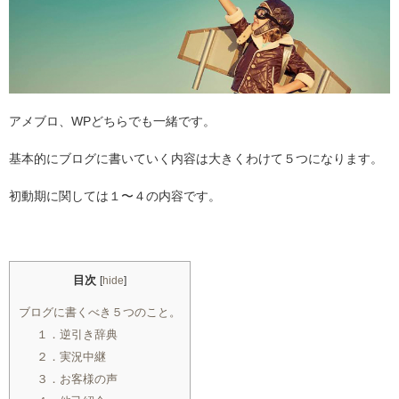
アメブロ、
WP
どちらでも一緒です。
基本的にブログに書いていく内容は大きくわけて５つになります。
初動期に関しては１〜４の内容です。
目次
[
hide
]
ブログに書くべき５つのこと。
１．逆引き辞典
２．実況中継
３．お客様の声