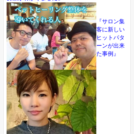
『サロン集
客に新しい
ヒットパタ
ーンが出来
た事例』