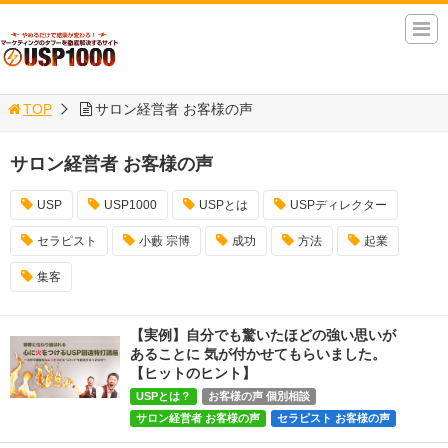
TOP
サロン経営者 お客様の声
サロン経営者 お客様の声
USP
USP1000
USPとは
USPディレクター
セラピスト
小藪 宗博
成功
方法
起業
集客
【実例】自分でも驚いたほどの強い思いが
あることに 気が付かせてもらいました。
【ヒットのヒント】
USPとは？
お客様の声 個別相談
サロン経営者 お客様の声
セラピスト お客様の声