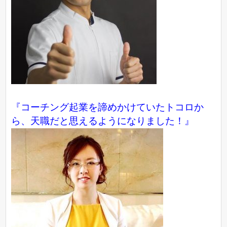
『コーチング起業を諦めかけていたトコロか
ら、天職だと思えるようになりました！』