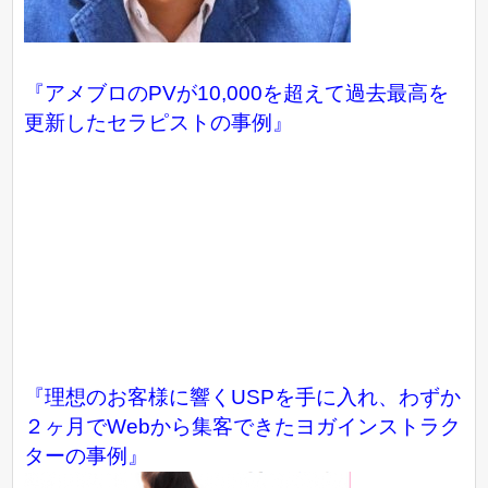
『アメブロのPVが10,000を超えて過去最高を
更新したセラピストの事例』
『理想のお客様に響くUSPを手に入れ、わずか
２ヶ月でWebから集客できたヨガインストラク
ターの事例』