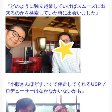
『どのように独立起業していけばスムーズに出
来るのかを検索していた時に出会いました』
『小藪さんほどすごくて伴走してくれるUSPプ
ロデューサーはなかなかいないかも』