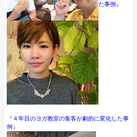
た事例』
『４年目のヨガ教室の集客が劇的に変化した事
例』