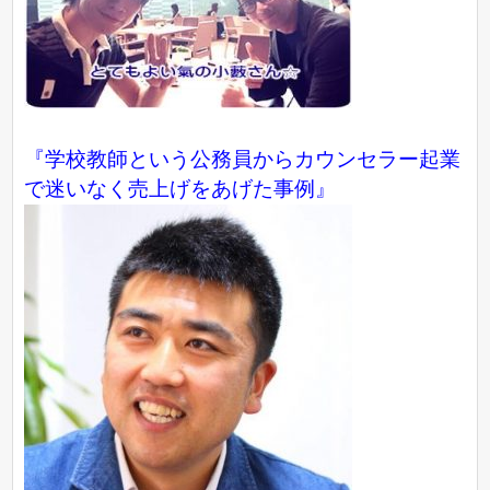
『学校教師という公務員からカウンセラー起業
で迷いなく売上げをあげた事例』