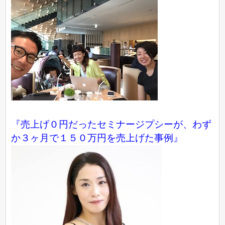
『売上げ０円だったセミナージプシーが、わず
か３ヶ月で１５０万円を売上げた事例』