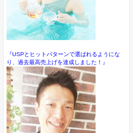
『USPとヒットパターンで選ばれるようにな
り、過去最高売上げを達成しました！』