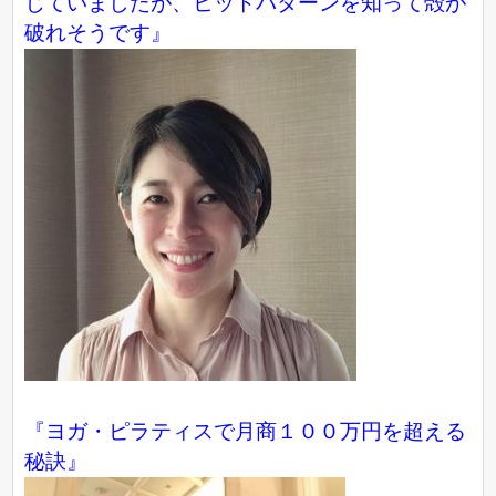
じていましたが、ヒットパターンを知って殻が
破れそうです』
『ヨガ・ピラティスで月商１００万円を超える
秘訣』