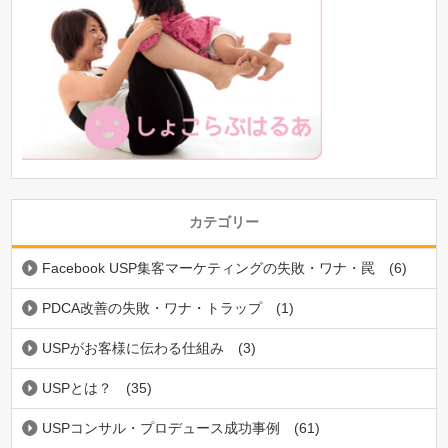
カテゴリー
Facebook USP集客マーケティングの失敗・ワナ・罠
(6)
PDCA改善の失敗・ワナ・トラップ
(1)
USPがお客様に伝わる仕組み
(3)
USPとは？
(35)
USPコンサル・プロデュース成功事例
(61)
USPメルマガお客様の声
(22)
USP起業のノウハウ
(3)
USP起業家の習慣
(2)
USP集客 お客様の声
(75)