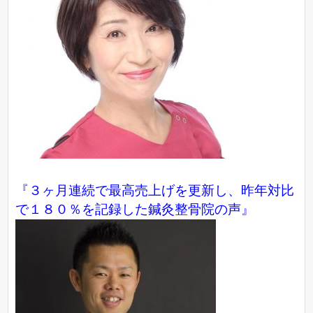
『３ヶ月連続で最高売上げを更新し、昨年対比
で１８０％を記録した鍼灸整骨院の声』