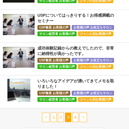
サロン経営者 お客様の声
ジャンル別お客様の声
USPについてはっきりする！お得感満載の
セミナー
USP集客 お客様の声
お客様の声 お役立ちサロン
サロン経営者 お客様の声
ジャンル別お客様の声
成功体験記録からの教えでしたので、非常
に納得性が高かったです。
USP集客 お客様の声
お客様の声 お役立ちサロン
サロン経営者 お客様の声
ジャンル別お客様の声
いろいろなアイデアが湧いてきてメモを取
りました！
USP集客 お客様の声
お客様の声 お役立ちサロン
サロン経営者 お客様の声
ジャンル別お客様の声
1
2
3
4