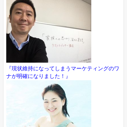
『現状維持になってしまうマーケティングのワ
ナが明確になりました！』