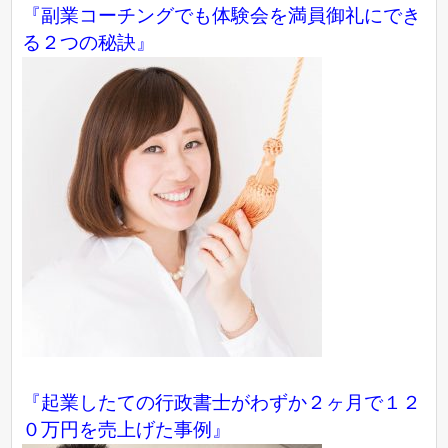
『副業コーチングでも体験会を満員御礼にでき
る２つの秘訣』
『起業したての行政書士がわずか２ヶ月で１２
０万円を売上げた事例』