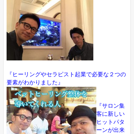
『ヒーリングやセラピスト起業で必要な２つの
要素がわかりました』
『サロン集
客に新しい
ヒットパタ
ーンが出来