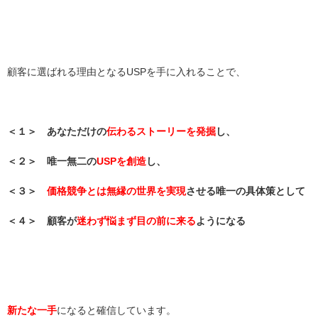
顧客に選ばれる理由となるUSPを手に入れることで、
＜１＞ あなただけの
伝わるストーリーを発掘
し、
＜２＞ 唯一無二の
USPを創造
し、
＜３＞
価格競争とは無縁の世界を実現
させる唯一の具体策として
＜４＞ 顧客が
迷わず悩まず目の前に来る
ようになる
新たな一手
になると確信しています。