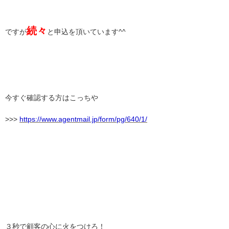
続々
ですが
と申込を頂いています^^
今すぐ確認する方はこっちや
>>>
https://www.agentmail.jp/form/pg/640/1/
３秒で顧客の心に火をつけろ！