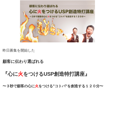
昨日募集を開始した
顧客に伝わり選ばれる
『心に
火
をつけるUSP創造特打講座
』
〜３秒で顧客の心に
火
をつける”コトバ”を創造する１２０分〜