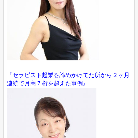
『セラピスト起業を諦めかけてた所から２ヶ月
連続で月商７桁を超えた事例』