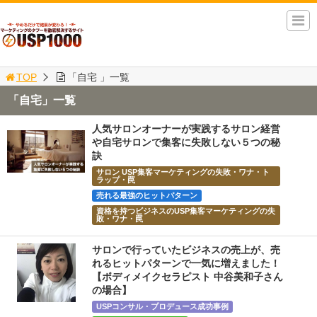
TOP
「自宅 」一覧
「自宅」一覧
人気サロンオーナーが実践するサロン経営
や自宅サロンで集客に失敗しない５つの秘
訣
サロン USP集客マーケティングの失敗・ワナ・ト
ラップ・罠
売れる最強のヒットパターン
資格を持つビジネスのUSP集客マーケティングの失
敗・ワナ・罠
サロンで行っていたビジネスの売上が、売
れるヒットパターンで一気に増えました！
【ボディメイクセラピスト 中谷美和子さん
の場合】
USPコンサル・プロデュース成功事例