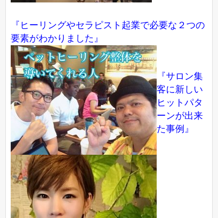
『ヒーリングやセラピスト起業で必要な２つの
要素がわかりました』
『サロン集
客に新しい
ヒットパタ
ーンが出来
た事例』