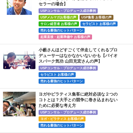
セラーの場合】
USPコンサル・プロデュース成功事例
USPメルマガお客様の声
USP集客 お客様の声
サロン経営者 お客様の声
セラピスト お客様の声
売れる最強のヒットパターン
起業直後・起業準備中 お客様の声
小藪さんほどすごくて伴走してくれるプロ
デューサーはなかなかいないかも【バイオ
スパーク気功 山田充宏さんの声】
USPコンサル・プロデュース成功事例
セラピスト お客様の声
売れる最強のヒットパターン
ヨガやピラティス集客に絶対必須な２つの
コトとは？大手との競争に巻き込まれない
ために必要な考え方
USPコンサル・プロデュース成功事例
ヨガ・ピラティス お客様の声
売れる最強のヒットパターン