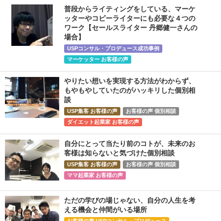
普段からライティングをしている、マーケ
ッターやコピーライターにも必要な４つの
ワーク【セールスライター 丹郷健一さんの
場合】
USPコンサル・プロデュース成功事例
マーケッター お客様の声
やりたい想いを実現する方法がわからず、
もやもやしていたのがハッキリした個別相
談
USP集客 お客様の声
お客様の声 個別相談
ダイエット起業家 お客様の声
自分にとって当たり前のコトが、未来のお
客様は知らないと気づけた個別相談
USP集客 お客様の声
お客様の声 個別相談
ママ起業家 お客様の声
ただの学びの場じゃない、自分の人生を考
える機会と仲間がいる場所
お客様の声 USPコンサル・プロデュース