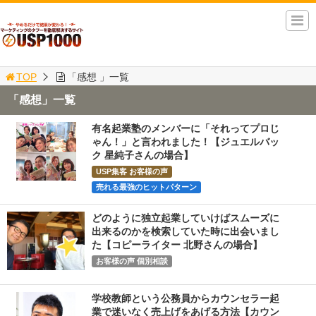
TOP
「感想 」一覧
「感想」一覧
有名起業塾のメンバーに「それってプロじ
ゃん！」と言われました！【ジュエルバッ
ク 星純子さんの場合】
USP集客 お客様の声
売れる最強のヒットパターン
どのように独立起業していけばスムーズに
出来るのかを検索していた時に出会いまし
た【コピーライター 北野さんの場合】
お客様の声 個別相談
学校教師という公務員からカウンセラー起
業で迷いなく売上げをあげる方法【カウン