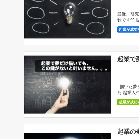
最近、研究
藪です^^
業にも共通す
起業が成功
起業で
描いた夢を
た 起業人
動いたらいい
起業が成功
起業の