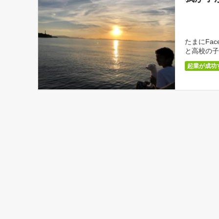
たまにFa
と高校の子
いるよう [
起業が成功