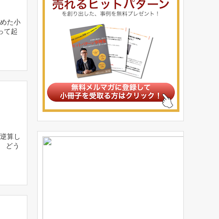
めた小
って起
。
ら逆算し
、 どう