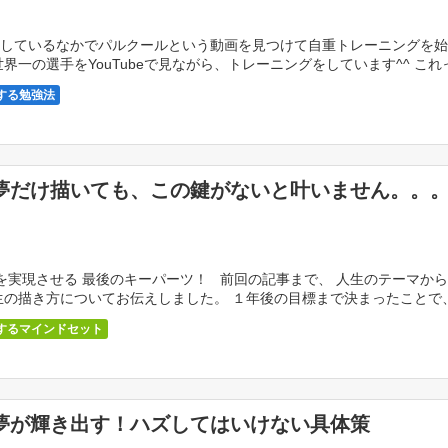
しているなかでパルクールという動画を見つけて自重トレーニングを始
 世界一の選手をYouTubeで見ながら、トレーニングをしています^^ これ
る話。 —— […]
する勉強法
夢だけ描いても、この鍵がないと叶いません。。
実現させる 最後のキーパーツ！ 前回の記事まで、 人生のテーマか
生の描き方についてお伝えしました。 １年後の目標まで決まったことで
か具体策が 決 […]
するマインドセット
夢が輝き出す！ハズしてはいけない具体策