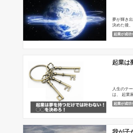
夢が輝き出
決めた後、
[…]
起業が成功
起業は
人生のテー
は、 起業
が、 多くの
起業が成功
我が子