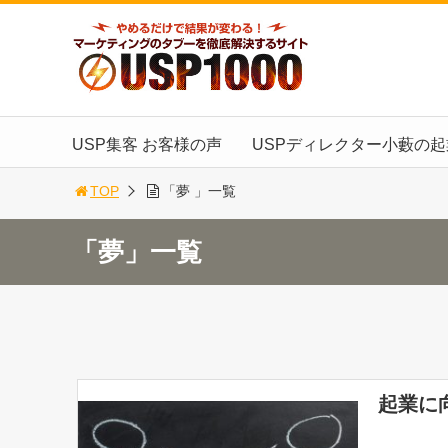
USP集客 お客様の声
USPディレクター小藪の
TOP
「夢 」一覧
「夢」一覧
起業に