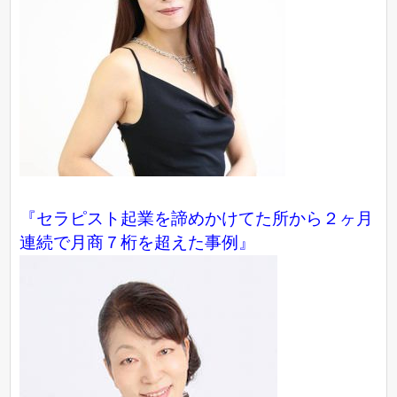
『セラピスト起業を諦めかけてた所から２ヶ月
連続で月商７桁を超えた事例』