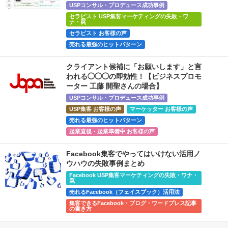
USPコンサル・プロデュース成功事例
セラピスト USP集客マーケティングの失敗・ワ
ナ・罠
セラピスト お客様の声
売れる最強のヒットパターン
クライアント候補に「お願いします」と言
われる◯◯◯の即効性！【ビジネスプロモ
ーター 工藤 開聖さんの場合】
USPコンサル・プロデュース成功事例
USP集客 お客様の声
マーケッター お客様の声
売れる最強のヒットパターン
起業直後・起業準備中 お客様の声
Facebook集客でやってはいけない活用ノ
ウハウの失敗事例まとめ
Facebook USP集客マーケティングの失敗・ワナ・
罠
売れるFacebook（フェイスブック）活用法
集客できるFacebook・ブログ・ワードプレス記事
の書き方