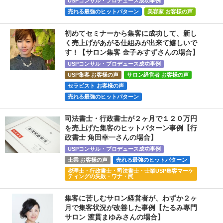
USPコンサル・プロデュース成功事例
売れる最強のヒットパターン
美容家 お客様の声
初めてセミナーから集客に成功して、新し
く売上げがあがる仕組みが出来て嬉しいで
す！【サロン集客 金子みすずさんの場合】
USPコンサル・プロデュース成功事例
USP集客 お客様の声
サロン経営者 お客様の声
セラピスト お客様の声
売れる最強のヒットパターン
司法書士・行政書士が２ヶ月で１２０万円
を売上げた集客のヒットパターン事例【行
政書士 角田幸一さんの場合】
USPコンサル・プロデュース成功事例
士業 お客様の声
売れる最強のヒットパターン
税理士・行政書士・司法書士・士業USP集客マーケ
ティングの失敗・ワナ・罠
集客に苦しむサロン経営者が、わずか２ヶ
月で集客状況が改善した事例【たるみ專門
サロン 渡貫まゆみさんの場合】