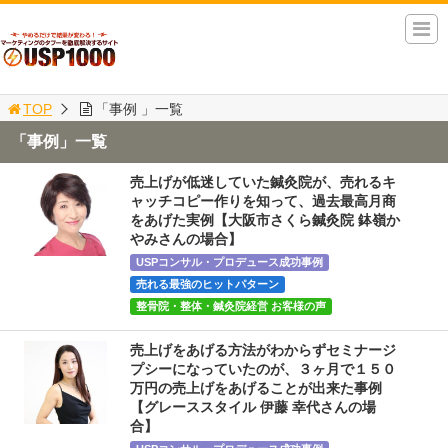
TOP
「事例 」一覧
「事例」一覧
売上げが低迷していた鍼灸院が、売れるキ
ャッチコピー作りを知って、過去最高月商
をあげた実例【大阪市さくら鍼灸院 鉢嶺か
やみさんの場合】
USPコンサル・プロデュース成功事例
売れる最強のヒットパターン
整骨院・整体・鍼灸院経営 お客様の声
売上げをあげる方法がわからずセミナージ
プシーになっていたのが、３ヶ月で１５０
万円の売上げをあげることが出来た事例
【グレーススタイル 伊藤 幸代さんの場
合】