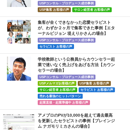
USPコンサル・プロデュース成功事例
USP集客 お客様の声
サロン経営者 お客様の声
集客が全くできなかった恋愛セラピスト
が、わずか２ヶ月で集客できた事例【エタ
ーナルビジョン 堤えりかさんの場合】
USPコンサル・プロデュース成功事例
セラピスト お客様の声
学校教師という公務員からカウンセラー起
業で迷いなく売上げをあげる方法【カウン
セラーの場合】
USPコンサル・プロデュース成功事例
USPメルマガお客様の声
USP集客 お客様の声
サロン経営者 お客様の声
セラピスト お客様の声
売れる最強のヒットパターン
起業直後・起業準備中 お客様の声
アメブロのPVが10,000を超えて過去最高
を更新したセラピストの事例【ブレインジ
ム ナガモリミカさんの場合】