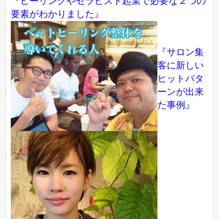
『ヒーリングやセラピスト起業で必要な２つの
要素がわかりました』
『サロン集
客に新しい
ヒットパタ
ーンが出来
た事例』