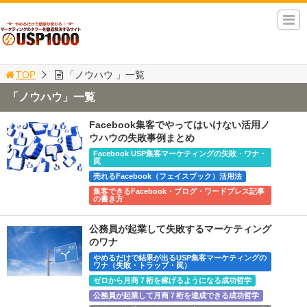
TOP
「ノウハウ 」一覧
「ノウハウ」一覧
Facebook集客でやってはいけない活用ノ
ウハウの失敗事例まとめ
Facebook USP集客マーケティングの失敗・ワナ・
罠
売れるFacebook（フェイスブック）活用法
集客できるFacebook・ブログ・ワードプレス記事
の書き方
公務員が起業して失敗するマーケティング
のワナ
やめるだけで結果が出るUSP集客マーケティングの
ワナ（失敗・トラップ・罠）
ゼロから月商７桁を稼げるようになる成功哲学
公務員が起業して月商７桁を達成できる成功哲学