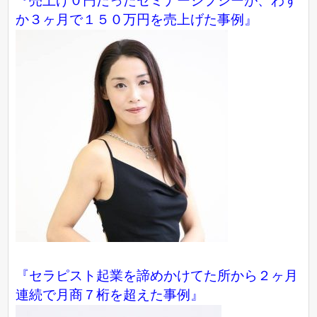
『売上げ０円だったセミナージプシーが、わず
か３ヶ月で１５０万円を売上げた事例』
『セラピスト起業を諦めかけてた所から２ヶ月
連続で月商７桁を超えた事例』