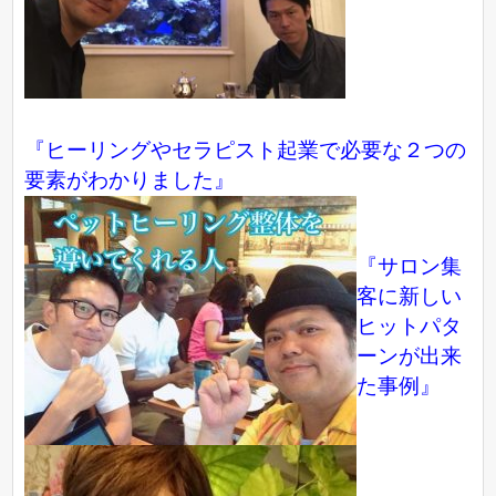
『ヒーリングやセラピスト起業で必要な２つの
要素がわかりました』
『サロン集
客に新しい
ヒットパタ
ーンが出来
た事例』