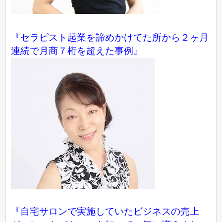
『セラピスト起業を諦めかけてた所から２ヶ月
連続で月商７桁を超えた事例』
『自宅サロンで実施していたビジネスの売上