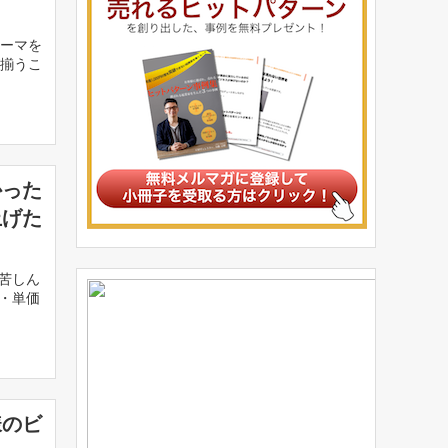
テーマを
が揃うこ
かった
上げた
苦しん
 ・単価
様のビ