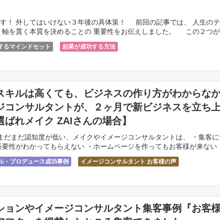
す！ 外してはいけない３年後の具体策！ 前回の記事では、 人生の
 軸を貫く本質を決めることの 重要性をお伝えしました。 この２つ
するマインドセット
起業が成功する方法
スキルは高くても、ビジネスの作り方がわからな
ジコンサルタントが、２ヶ月で新ビジネスを立ち
選ばれメイク ZAIさんの場合】
だまだ認知度が低い、メイクやイメージコンサルタントは、 ・集客に
必要性がわかってもらえない ・ホームページを作ってもお客様が来ない
けられない などといった問題を抱 […]
サル・プロデュース成功事例
イメージコンサルタント お客様の声
のヒットパターン
ションやイメージコンサルタント集客事例『お客