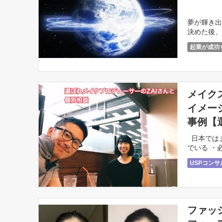
夢が輝き出
決めた後、
[…]
起業が成功
メイク
イメー
事例【
日本ではま
でいる ・
が安くて続
USPコン
売れる最強
ファッ