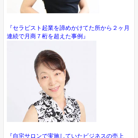
『セラピスト起業を諦めかけてた所から２ヶ月
連続で月商７桁を超えた事例』
『自宅サロンで実施していたビジネスの売上