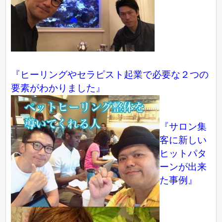
『ヒーリングやセラピスト起業で必要な２つの
要素がわかりました』
『サロン集
客に新しい
ヒットパタ
ーンが出来
た事例』