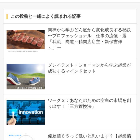
この投稿と一緒によく読まれる記事
肉神から学ぶどん底から変化成長する秘訣
〜プロフェッショナル 仕事の流儀・選
「我流、肉道～精肉店店主・新保吉伸
～」〜
グレイテスト・ショーマンから学ぶ起業が
成功するマインドセット
ワーク３：あなたのための空白の市場を創
り出す！「三方置換法」
偏差値６５って低いと思います？【起業偏