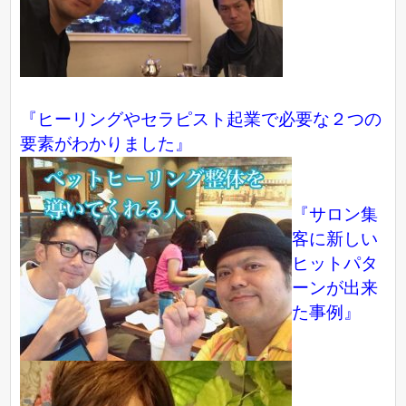
『ヒーリングやセラピスト起業で必要な２つの
要素がわかりました』
『サロン集
客に新しい
ヒットパタ
ーンが出来
た事例』