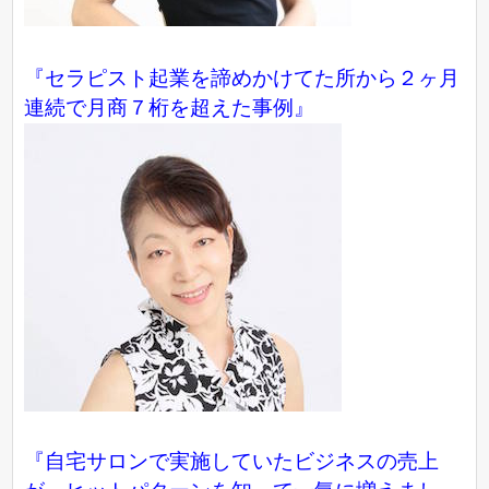
『セラピスト起業を諦めかけてた所から２ヶ月
連続で月商７桁を超えた事例』
『自宅サロンで実施していたビジネスの売上