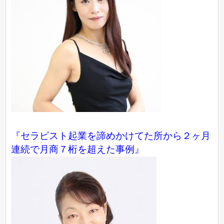
『セラピスト起業を諦めかけてた所から２ヶ月
連続で月商７桁を超えた事例』