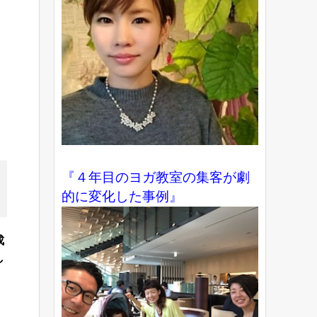
『４年目のヨガ教室の集客が劇
的に変化した事例』
成
し