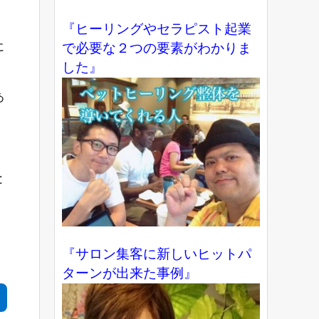
『ヒーリングやセラピスト起業
に
で必要な２つの要素がわかりま
した』
あ
と
『サロン集客に新しいヒットパ
ターンが出来た事例』