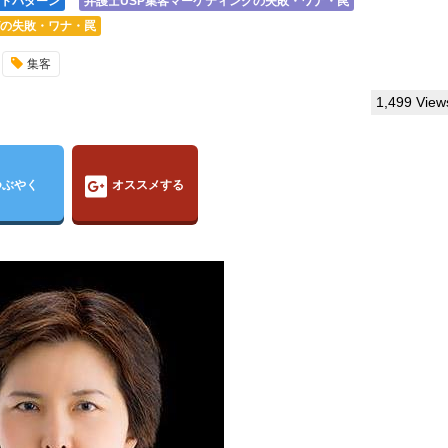
トパターン
弁護士USP集客マーケティングの失敗・ワナ・罠
グの失敗・ワナ・罠
集客
1,499 View
つぶやく
オススメする