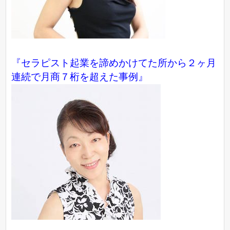
『セラピスト起業を諦めかけてた所から２ヶ月
連続で月商７桁を超えた事例』