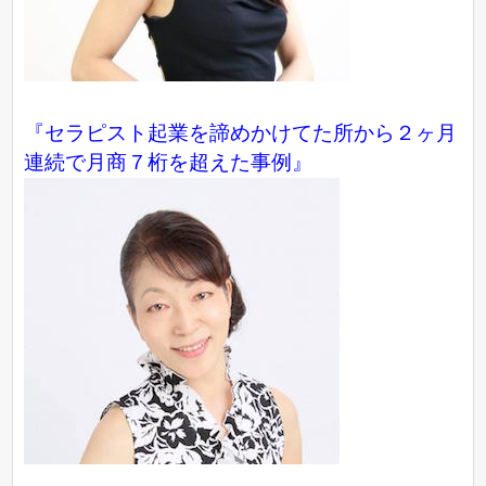
『セラピスト起業を諦めかけてた所から２ヶ月
連続で月商７桁を超えた事例』