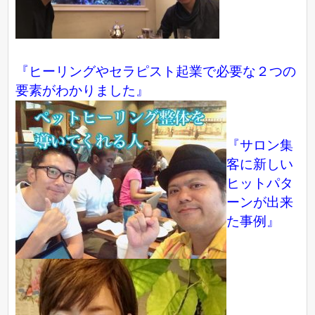
『ヒーリングやセラピスト起業で必要な２つの
要素がわかりました』
『サロン集
客に新しい
ヒットパタ
ーンが出来
た事例』