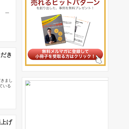
、 一
ただき
だきまし
ている
売上げ