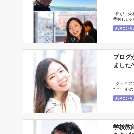
私が、売
番嬉しいの
USPコン
ブログ
ました^
クライアン
た^^ 心
ヒーラーやセ
USPコン
学校教