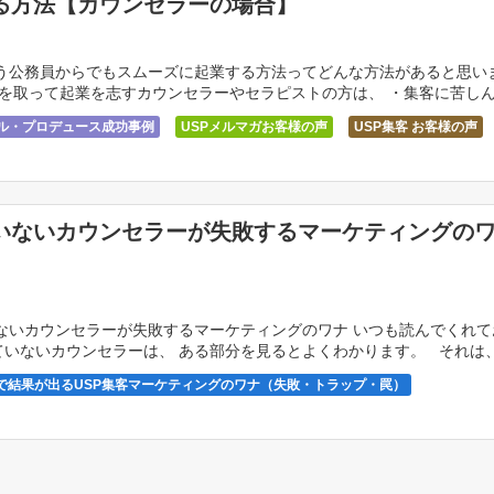
る方法【カウンセラーの場合】
う公務員からでもスムーズに起業する方法ってどんな方法があると思い
を取って起業を志すカウンセラーやセラピストの方は、 ・集客に苦し
が多く選ばれない ・ホ […]
サル・プロデュース成功事例
USPメルマガお客様の声
USP集客 お客様の声
者 お客様の声
セラピスト お客様の声
売れる最強のヒットパターン
起業準備中 お客様の声
いないカウンセラーが失敗するマーケティングの
ないカウンセラーが失敗するマーケティングのワナ いつも読んでくれて
れていないカウンセラーは、 ある部分を見るとよくわかります。 それは、
ルです。 あなたの将来が […]
で結果が出るUSP集客マーケティングのワナ（失敗・トラップ・罠）
アル系 USP集客マーケティングの失敗・ワナ・罠
 USP集客マーケティングの失敗・ワナ・罠