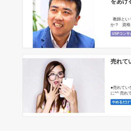
をあげ
教師とい
か？ 資格
・ライバル
USPコン
サロン経営
起業直後・
売れて
●売れてい
に^^ 売
グのタイト
やめるだけ
スピリチュ
セラピスト