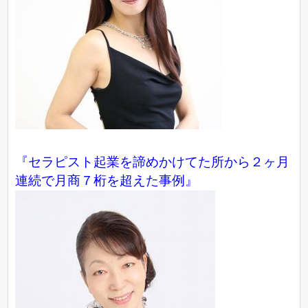
『セラピスト起業を諦めかけてた所から２ヶ月
連続で月商７桁を超えた事例』