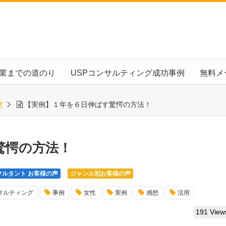
起業までの道のり
USPコンサルティング成功事例
無料メ
声
【実例】１年を６日伸ばす驚愕の方法！
驚愕の方法！
サルタント お客様の声
ジャンル別お客様の声
サルティング
事例
女性
実例
感想
活用
191 View