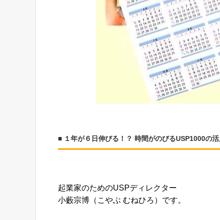
■ １年が６日伸びる！？ 時間がのびるUSP1000の
起業家のためのUSPディレクター
小藪宗博（こやぶ むねひろ）です。