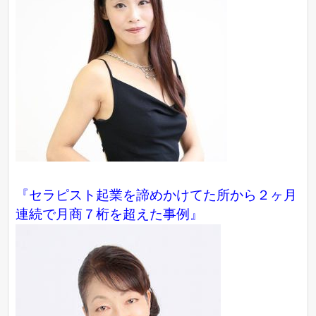
『セラピスト起業を諦めかけてた所から２ヶ月
連続で月商７桁を超えた事例』