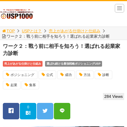
TOP
USPとは？
売上があがる仕掛けと仕組み
ワーク２：戰う前に相手を知ろう！選ばれる起業家力診断
ワーク２：戰う前に相手を知ろう！選ばれる起業家
力診断
売上があがる仕掛けと仕組み
選ばれ続ける最強戦略ポジショニングUSP
ポジショニング
公式
成功
方法
診断
起業
集客
284 Views
0