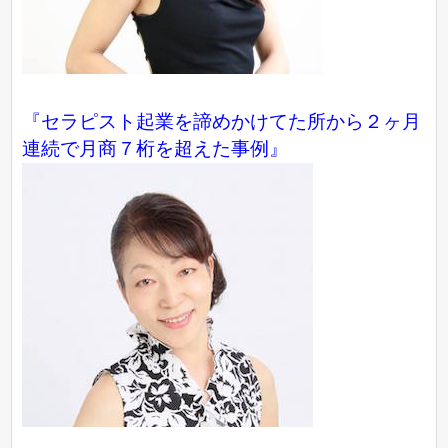
『セラピスト起業を諦めかけてた所から２ヶ月
連続で月商７桁を超えた事例』