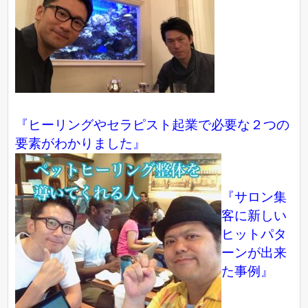
『ヒーリングやセラピスト起業で必要な２つの
要素がわかりました』
『サロン集
客に新しい
ヒットパタ
ーンが出来
た事例』