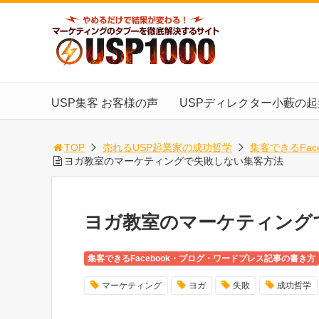
USP集客 お客様の声
USPディレクター小藪の
TOP
売れるUSP起業家の成功哲学
集客できるFa
ヨガ教室のマーケティングで失敗しない集客方法
ヨガ教室のマーケティング
集客できるFacebook・ブログ・ワードプレス記事の書き方
マーケティング
ヨガ
失敗
成功哲学