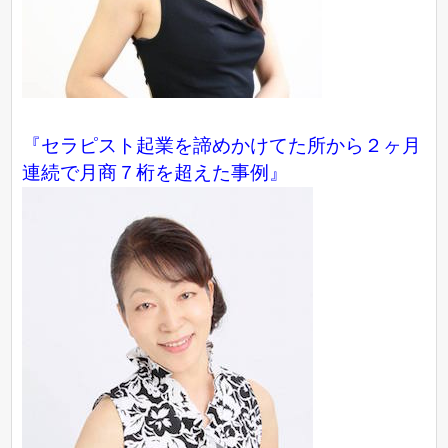
『セラピスト起業を諦めかけてた所から２ヶ月
連続で月商７桁を超えた事例』