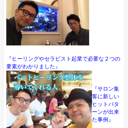
『ヒーリングやセラピスト起業で必要な２つの
要素がわかりました』
『サロン集
客に新しい
ヒットパタ
ーンが出来
た事例』