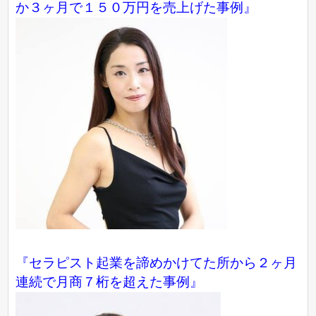
か３ヶ月で１５０万円を売上げた事例』
『セラピスト起業を諦めかけてた所から２ヶ月
連続で月商７桁を超えた事例』