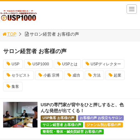
TOP
サロン経営者 お客様の声
サロン経営者 お客様の声
USP
USP1000
USPとは
USPディレクター
セラピスト
小藪 宗博
成功
方法
起業
集客
USPの専門家が背中をひと押しすると、色
んな発想が出てくる！
USP集客 お客様の声
お客様の声 お役立ちサロン
サロン経営者 お客様の声
ジャンル別お客様の声
整骨院・整体・鍼灸院経営 お客様の声