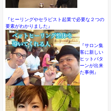
『ヒーリングやセラピスト起業で必要な２つの
要素がわかりました』
『サロン集
客に新しい
ヒットパタ
ーンが出来
た事例』