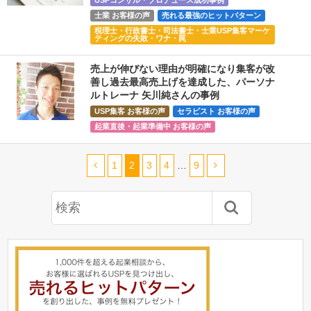
士業 お客様の声
売れる最強のヒットパターン
税理士・行政書士・司法書士・士業USP集客マーケ
ティングの失敗・ワナ・罠
売上が伸びない理由が明確になり集客が改
善し過去最高売上げを達成した、パーソナ
ルトレーナ 矢川純さんの事例
USP集客 お客様の声
セラピスト お客様の声
起業直後・起業準備中 お客様の声
1
2
3
4
…
9