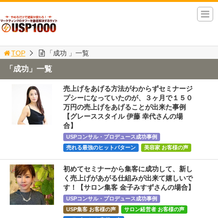
TOP
「成功 」一覧
「成功」一覧
売上げをあげる方法がわからずセミナージ
プシーになっていたのが、３ヶ月で１５０
万円の売上げをあげることが出来た事例
【グレーススタイル 伊藤 幸代さんの場
合】
USPコンサル・プロデュース成功事例
売れる最強のヒットパターン
美容家 お客様の声
初めてセミナーから集客に成功して、新し
く売上げがあがる仕組みが出来て嬉しいで
す！【サロン集客 金子みすずさんの場合】
USPコンサル・プロデュース成功事例
USP集客 お客様の声
サロン経営者 お客様の声