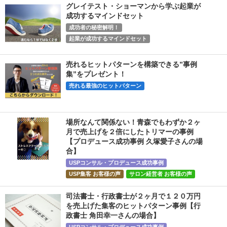
グレイテスト・ショーマンから学ぶ起業が
成功するマインドセット
成功者の秘密解明！
起業が成功するマインドセット
売れるヒットパターンを構築できる”事例
集”をプレゼント！
売れる最強のヒットパターン
場所なんて関係ない！青森でもわずか２ヶ
月で売上げを２倍にしたトリマーの事例
【プロデュース成功事例 久塚愛子さんの場
合】
USPコンサル・プロデュース成功事例
USP集客 お客様の声
サロン経営者 お客様の声
司法書士・行政書士が２ヶ月で１２０万円
を売上げた集客のヒットパターン事例【行
政書士 角田幸一さんの場合】
USPコンサル・プロデュース成功事例