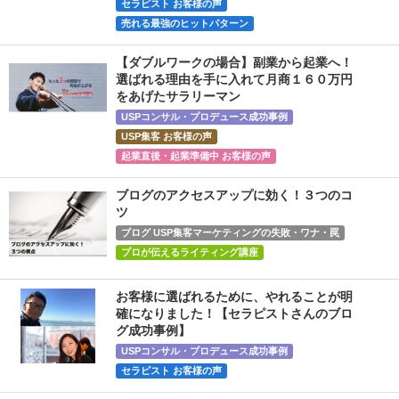
セラピスト お客様の声
売れる最強のヒットパターン
【ダブルワークの場合】副業から起業へ！
選ばれる理由を手に入れて月商１６０万円
をあげたサラリーマン
USPコンサル・プロデュース成功事例
USP集客 お客様の声
起業直後・起業準備中 お客様の声
ブログのアクセスアップに効く！３つのコ
ツ
ブログ USP集客マーケティングの失敗・ワナ・罠
プロが伝えるライティング講座
お客様に選ばれるために、やれることが明
確になりました！【セラピストさんのブロ
グ成功事例】
USPコンサル・プロデュース成功事例
セラピスト お客様の声